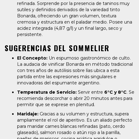
refinada. Sorprende por la presencia de taninos muy
sutiles y definidos derivados de la variedad tinto
Bonarda, ofreciendo un gran volumen, textura
cremosa y estructura en el paladar medio. Posee una
acidez integrada (4,87 g/l) y un final largo, seco y
persistente.
SUGERENCIAS DEL SOMMELIER
El Concepto:
Un espumoso gastronómico de culto.
La audacia de vinificar Bonarda en método tradicional
con tres años de autólisis sobre lías ubica a esta
partida entre las expresiones más singulares e
innovadoras del espumante argentino.
Temperatura de Servicio:
Servir entre
6°C y 8°C
. Se
recomienda descorchar o abrir 20 minutos antes para
permitir que se exprese en plenitud.
Maridaje:
Gracias a su volumen y estructura, supera
ampliamente el rol de aperitivo. Es un aliado perfecto
para maridar carnes blancas refinadas (pato, cerdo
glaseado), salmon rosado o atún rojo a la parrilla,
paellas de mariscos, cocina asiática agridulce o