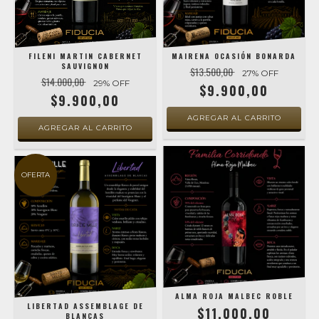
FILENI MARTIN CABERNET
MAIRENA OCASIÓN BONARDA
SAUVIGNON
$13.500,00
27
% OFF
$14.000,00
29
% OFF
$9.900,00
$9.900,00
OFERTA
ALMA ROJA MALBEC ROBLE
LIBERTAD ASSEMBLAGE DE
$11.000,00
BLANCAS