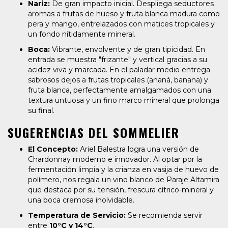
Nariz:
De gran impacto inicial. Despliega seductores
aromas a frutas de hueso y fruta blanca madura como
pera y mango, entrelazados con matices tropicales y
un fondo nítidamente mineral.
Boca:
Vibrante, envolvente y de gran tipicidad. En
entrada se muestra "frizante" y vertical gracias a su
acidez viva y marcada. En el paladar medio entrega
sabrosos dejos a frutas tropicales (ananá, banana) y
fruta blanca, perfectamente amalgamados con una
textura untuosa y un fino marco mineral que prolonga
su final.
SUGERENCIAS DEL SOMMELIER
El Concepto:
Ariel Balestra logra una versión de
Chardonnay moderno e innovador. Al optar por la
fermentación limpia y la crianza en vasija de huevo de
polímero, nos regala un vino blanco de Paraje Altamira
que destaca por su tensión, frescura cítrico-mineral y
una boca cremosa inolvidable.
Temperatura de Servicio:
Se recomienda servir
entre
10°C y 14°C
.